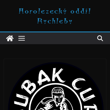
Přeskočit
Horolezecký oddíl
na
obsah
Rychleby