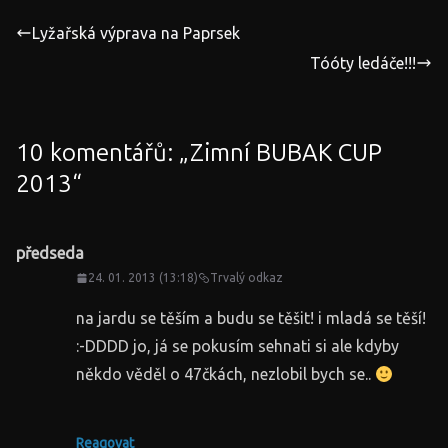
Lyžařská výprava na Paprsek
Tóóty ledáče!!!
10 komentářů: „
Zimní BUBAK CUP
2013
“
předseda
24. 01. 2013 (13:18)
Trvalý odkaz
na jardu se těším a budu se těšit! i mladá se těší!
:-DDDD jo, já se pokusím sehnati si ale kdyby
někdo věděl o 47čkách, nezlobil bych se..
Reagovat