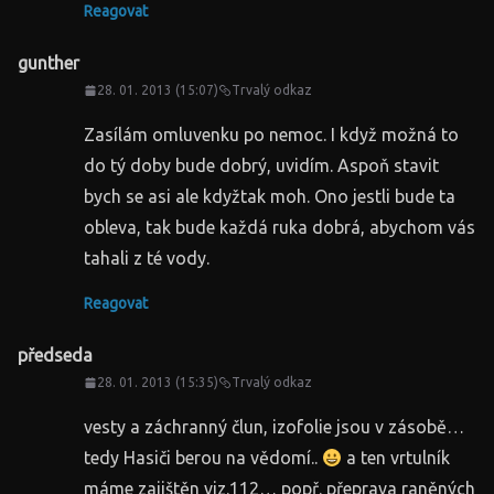
Reagovat
gunther
28. 01. 2013 (15:07)
Trvalý odkaz
Zasílám omluvenku po nemoc. I když možná to
do tý doby bude dobrý, uvidím. Aspoň stavit
bych se asi ale kdyžtak moh. Ono jestli bude ta
obleva, tak bude každá ruka dobrá, abychom vás
tahali z té vody.
Reagovat
předseda
28. 01. 2013 (15:35)
Trvalý odkaz
vesty a záchranný člun, izofolie jsou v zásobě…
tedy Hasiči berou na vědomí..
a ten vrtulník
máme zajištěn viz.112… popř. přeprava raněných