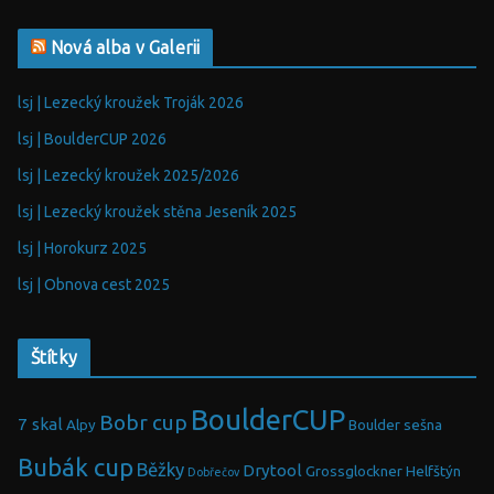
Nová alba v Galerii
lsj | Lezecký kroužek Troják 2026
lsj | BoulderCUP 2026
lsj | Lezecký kroužek 2025/2026
lsj | Lezecký kroužek stěna Jeseník 2025
lsj | Horokurz 2025
lsj | Obnova cest 2025
Štítky
BoulderCUP
Bobr cup
7 skal
Alpy
Boulder sešna
Bubák cup
Běžky
Drytool
Grossglockner
Helfštýn
Dobřečov