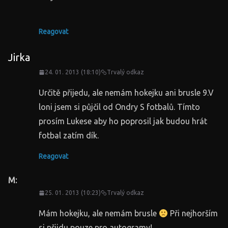
Reagovat
Jirka
24. 01. 2013 (18:10)
Trvalý odkaz
Určitě přijedu, ale nemám hokejku ani brusle 9.V
loni jsem si půjčil od Ondry S fotbalů. Tímto
prosím Lukese aby ho poprosil jak budou hrát
fotbal zatím dík.
Reagovat
M:
25. 01. 2013 (10:23)
Trvalý odkaz
Mám hokejku, ale nemám brusle
Při nejhorším
si přijdu pouze pro autogramy!