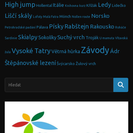
High jump
Ledy
Itálie
Hollental
Křížák
Lidečko
Knihovna
kurz
Liščí skály
Norsko
Mönch
Lofoty
Malá Fatra
Nollen route
Písky
Rabštejn
Rakousko
Pálava
Petrohradské padání
Roháče
Skialpy
Suchý vrch
Sokolíky
Troják
Sardinie
U mamuta
Vltavská
Závody
Vysoké Tatry
Ádr
Větrná hůrka
žula
Štěpánovské lezení
Švýcarsko
Žulový vrch