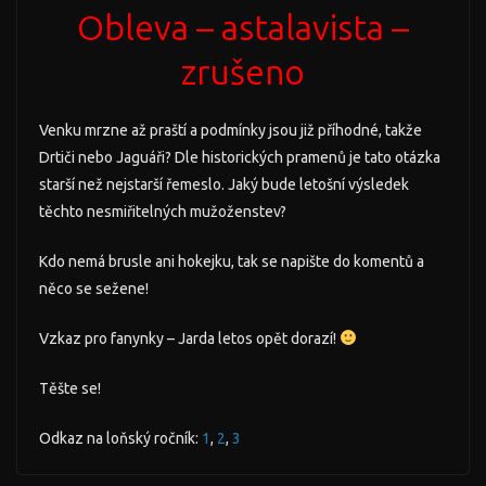
Obleva – astalavista –
zrušeno
Venku mrzne až praští a podmínky jsou již příhodné, takže
Drtiči nebo Jaguáři? Dle historických pramenů je tato otázka
starší než nejstarší řemeslo. Jaký bude letošní výsledek
těchto nesmiřitelných mužoženstev?
Kdo nemá brusle ani hokejku, tak se napište do komentů a
něco se sežene!
Vzkaz pro fanynky – Jarda letos opět dorazí!
Těšte se!
Odkaz na loňský ročník:
1
,
2
,
3