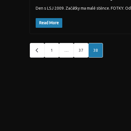
Den s LSJ 2009. Začátky ma malé stěnce. FOTKY. Odk
Read More
Stránkování
1
…
37
38
příspěvků