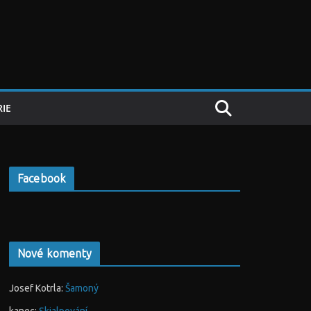
IE
Facebook
Nové komenty
Josef Kotrla
:
Šamoný