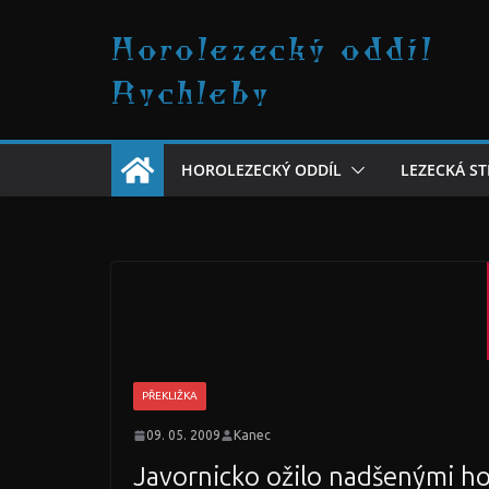
Přeskočit
Horolezecký oddíl
na
obsah
Rychleby
HOROLEZECKÝ ODDÍL
LEZECKÁ S
PŘEKLIŽKA
09. 05. 2009
Kanec
Javornicko ožilo nadšenými ho