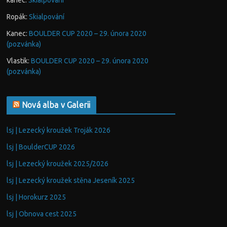
kanec
:
Skialpování
Ropák
:
Skialpování
Kanec
:
BOULDER CUP 2020 – 29. února 2020
(pozvánka)
Vlastik
:
BOULDER CUP 2020 – 29. února 2020
(pozvánka)
Nová alba v Galerii
lsj | Lezecký kroužek Troják 2026
lsj | BoulderCUP 2026
lsj | Lezecký kroužek 2025/2026
lsj | Lezecký kroužek stěna Jeseník 2025
lsj | Horokurz 2025
lsj | Obnova cest 2025