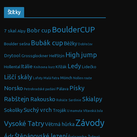
Štítky
BoulderCUP
Bobr cup
7 skal
Alpy
Bubák cup
Běžky
Boulder sešna
Dobřečov
High jump
Drytool
Grossglockner
Helfštýn
Ledy
Itálie
Hollental
Křížák
Lidečko
Knihovna
kurz
Liščí skály
Mönch
Lofoty
Malá Fatra
Nollen route
Písky
Norsko
Pálava
Petrohradské padání
Rabštejn
Skialpy
Rakousko
Roháče
Sardinie
Suchý vrch
Sokolíky
Troják
U mamuta
Vltavská žula
Závody
Vysoké Tatry
Větrná hůrka
Ádr
Štěpánovské lezení
Švýcarsko
Žulový