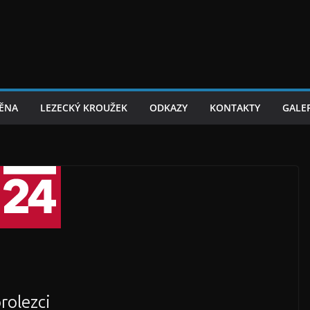
TĚNA
LEZECKÝ KROUŽEK
ODKAZY
KONTAKTY
GALER
rolezci