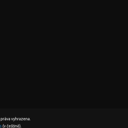
 práva vyhrazena.
s
(v češtině).