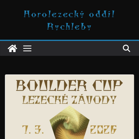
Přeskočit
Horolezecký oddíl
na
obsah
Rychleby