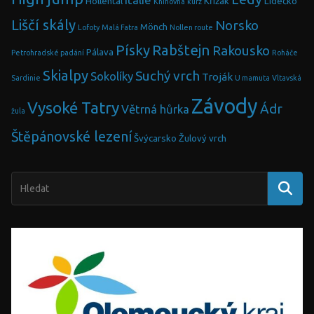
Hollental
Křížák
Lidečko
Knihovna
kurz
Liščí skály
Norsko
Mönch
Lofoty
Malá Fatra
Nollen route
Písky
Rabštejn
Rakousko
Pálava
Petrohradské padání
Roháče
Skialpy
Suchý vrch
Sokolíky
Troják
Sardinie
U mamuta
Vltavská
Závody
Vysoké Tatry
Ádr
Větrná hůrka
žula
Štěpánovské lezení
Švýcarsko
Žulový vrch