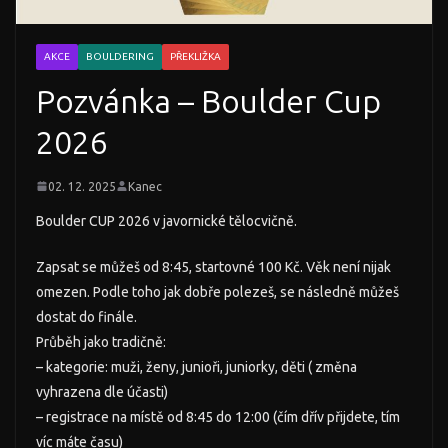
AKCE
BOULDERING
PŘEKLIŽKA
Pozvánka – Boulder Cup
2026
02. 12. 2025
Kanec
Boulder CUP 2026 v javornické tělocvičně.
Zapsat se můžeš od 8:45, startovné 100 Kč. Věk není nijak
omezen. Podle toho jak dobře polezeš, se následně můžeš
dostat do finále.
Průběh jako tradičně:
– kategorie: muži, ženy, junioři, juniorky, děti ( změna
vyhrazena dle účasti)
– registrace na místě od 8:45 do 12:00 (čím dřív přijdete, tím
víc máte času)