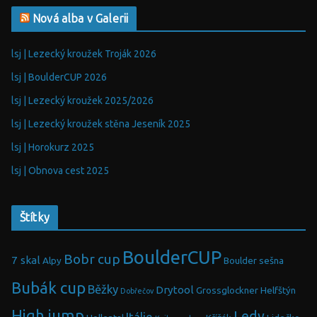
Nová alba v Galerii
lsj | Lezecký kroužek Troják 2026
lsj | BoulderCUP 2026
lsj | Lezecký kroužek 2025/2026
lsj | Lezecký kroužek stěna Jeseník 2025
lsj | Horokurz 2025
lsj | Obnova cest 2025
Štítky
BoulderCUP
Bobr cup
7 skal
Alpy
Boulder sešna
Bubák cup
Běžky
Drytool
Grossglockner
Helfštýn
Dobřečov
High jump
Ledy
Itálie