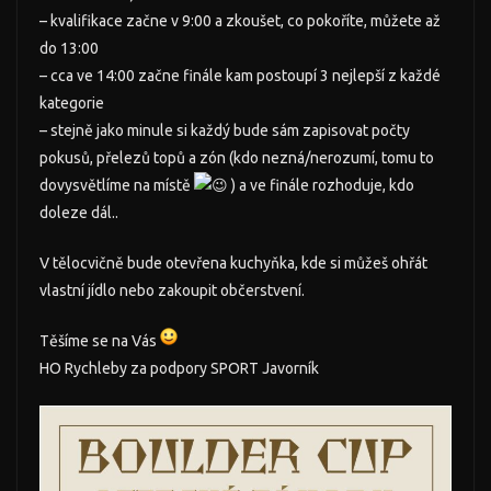
– kvalifikace začne v 9:00 a zkoušet, co pokoříte, můžete až
do 13:00
– cca ve 14:00 začne finále kam postoupí 3 nejlepší z každé
kategorie
– stejně jako minule si každý bude sám zapisovat počty
pokusů, přelezů topů a zón (kdo nezná/nerozumí, tomu to
dovysvětlíme na místě
) a ve finále rozhoduje, kdo
doleze dál..
V tělocvičně bude otevřena kuchyňka, kde si můžeš ohřát
vlastní jídlo nebo zakoupit občerstvení.
Těšíme se na Vás
HO Rychleby za podpory SPORT Javorník