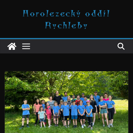
Přeskočit
Horolezecký oddíl
na
obsah
Rychleby