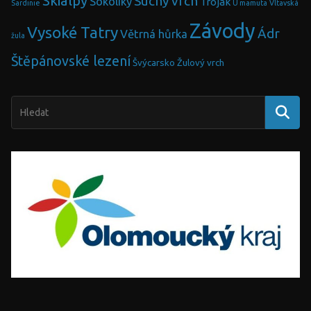
Skialpy
Suchý vrch
Sokolíky
Troják
Sardinie
U mamuta
Vltavská
Závody
Vysoké Tatry
Ádr
Větrná hůrka
žula
Štěpánovské lezení
Švýcarsko
Žulový vrch