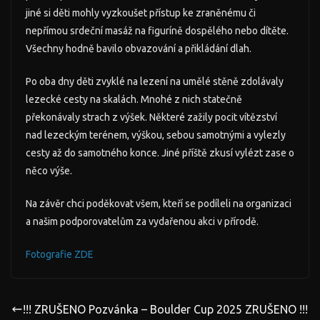
jiné si děti mohly vyzkoušet přístup ke zraněnému či
nepřímou srdeční masáž na figuríně dospělého nebo dítěte.
Všechny hodně bavilo obvazování a přikládání dlah.
Po oba dny děti zvyklé na lezení na umělé stěně zdolávaly
lezecké cesty na skalách. Mnohé z nich statečně
překonávaly strach z výšek. Některé zažily pocit vítězství
nad lezeckým terénem, výškou, sebou samotnými a vylezly
cesty až do samotného konce. Jiné příště zkusí vylézt zase o
něco výše.
Na závěr chci poděkovat všem, kteří se podíleli na organizaci
a našim podporovatelům za vydařenou akci v přírodě.
Fotografie ZDE
!!! ZRUŠENO Pozvánka – Boulder Cup 2025 ZRUŠENO !!!