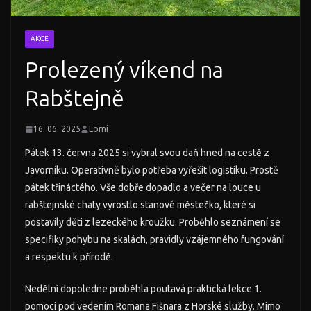
AKCE
Prolezený víkend na
Rabštejně
16. 06. 2025
Lomi
Pátek 13. června 2025 si vybral svou daň hned na cestě z
Javorníku. Operativně bylo potřeba vyřešit logistiku. Prostě
pátek třináctého.
Vše dobře dopadlo a večer na louce u
rabštejnské chaty vyrostlo stanové městečko, které si
postavily děti z lezeckého kroužku. Proběhlo seznámení se
specifiky pohybu na skalách, pravidly vzájemného fungování
a respektu k přírodě.
Nedělní dopoledne proběhla poutavá praktická lekce 1.
pomoci pod vedením Romana Fišnara z Horské služby. Mimo