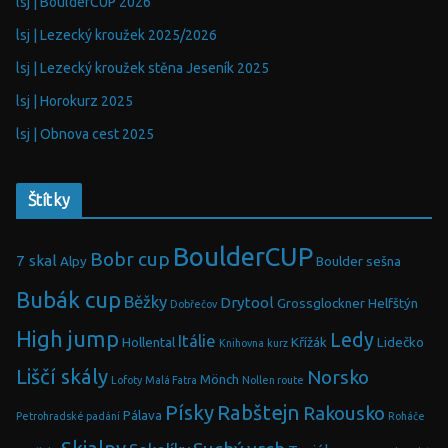
lsj | BoulderCUP 2026
lsj | Lezecký kroužek 2025/2026
lsj | Lezecký kroužek stěna Jeseník 2025
lsj | Horokurz 2025
lsj | Obnova cest 2025
Štítky
BoulderCUP
Bobr cup
7 skal
Alpy
Boulder sešna
Bubák cup
Běžky
Drytool
Grossglockner
Helfštýn
Dobřečov
High jump
Ledy
Itálie
Hollental
Křížák
Lidečko
Knihovna
kurz
Liščí skály
Norsko
Mönch
Lofoty
Malá Fatra
Nollen route
Písky
Rabštejn
Rakousko
Pálava
Petrohradské padání
Roháče